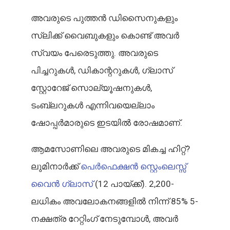
അവരുടെ പുത്തൻ ഡിസൈനുകളും
സ്‌ലിക്ക് വൈബുകളും കൊണ്ട് അവർ
സ്വയം പേരെടുത്തു. അവരുടെ
പിച്ചറുകൾ, ഡികാന്ററുകൾ, ഗ്ലാസ്
സ്റ്റോറേജ് സൊല്യൂഷനുകൾ,
ടംബ്ലറുകൾ എന്നിവയെല്ലാം
ഷോപ്പർമാരുടെ ഇടയിൽ രോഷമാണ്.
ആമസോണിലെ അവരുടെ മികച്ച ഹിറ്റ്?
ലുമിനാർക്ക്
പെർഫെക്ഷൻ സ്റ്റെംലെസ്സ്
വൈൻ ഗ്ലാസ്
(12 പായ്ക്ക്). 2,200-
ലധികം അവലോകനങ്ങളിൽ നിന്ന് 85% 5-
നക്ഷത്ര റേറ്റിംഗ് നേടുമ്പോൾ, അവർ