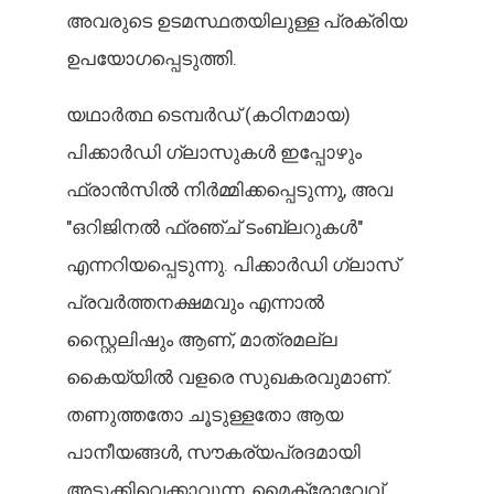
അവരുടെ ഉടമസ്ഥതയിലുള്ള പ്രക്രിയ
ഉപയോഗപ്പെടുത്തി.
യഥാർത്ഥ ടെമ്പർഡ് (കഠിനമായ)
പിക്കാർഡി ഗ്ലാസുകൾ ഇപ്പോഴും
ഫ്രാൻസിൽ നിർമ്മിക്കപ്പെടുന്നു, അവ
"ഒറിജിനൽ ഫ്രഞ്ച് ടംബ്ലറുകൾ"
എന്നറിയപ്പെടുന്നു. പിക്കാർഡി ഗ്ലാസ്
പ്രവർത്തനക്ഷമവും എന്നാൽ
സ്റ്റൈലിഷും ആണ്, മാത്രമല്ല
കൈയ്യിൽ വളരെ സുഖകരവുമാണ്.
തണുത്തതോ ചൂടുള്ളതോ ആയ
പാനീയങ്ങൾ, സൗകര്യപ്രദമായി
അടുക്കിവെക്കാവുന്ന, മൈക്രോവേവ്,