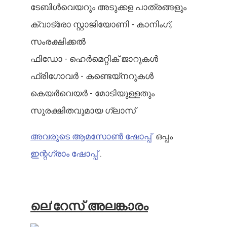
ടേബിൾവെയറും അടുക്കള പാത്രങ്ങളും
ക്വാട്രോ സ്റ്റാജിയോണി - കാനിംഗ്,
സംരക്ഷിക്കൽ
ഫിഡോ - ഹെർമെറ്റിക് ജാറുകൾ
ഫ്രിഗോവർ - കണ്ടെയ്നറുകൾ
കെയർവെയർ - മോടിയുള്ളതും
സുരക്ഷിതവുമായ ഗ്ലാസ്
അവരുടെ ആമസോൺ ഷോപ്പ്
ഒപ്പം
ഇന്റഗ്രാം ഷോപ്പ്
.
ലെ'റേസ് അലങ്കാരം