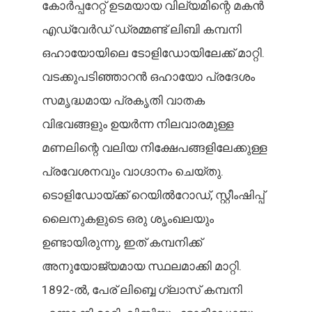
കോർപ്പറേറ്റ് ഉടമയായ വില്യമിന്റെ മകൻ
എഡ്വേർഡ് ഡ്രമ്മണ്ട് ലിബി കമ്പനി
ഒഹായോയിലെ ടോളിഡോയിലേക്ക് മാറ്റി.
വടക്കുപടിഞ്ഞാറൻ ഒഹായോ പ്രദേശം
സമൃദ്ധമായ പ്രകൃതി വാതക
വിഭവങ്ങളും ഉയർന്ന നിലവാരമുള്ള
മണലിന്റെ വലിയ നിക്ഷേപങ്ങളിലേക്കുള്ള
പ്രവേശനവും വാഗ്ദാനം ചെയ്തു.
ടൊളിഡോയ്ക്ക് റെയിൽറോഡ്, സ്റ്റീംഷിപ്പ്
ലൈനുകളുടെ ഒരു ശൃംഖലയും
ഉണ്ടായിരുന്നു, ഇത് കമ്പനിക്ക്
അനുയോജ്യമായ സ്ഥലമാക്കി മാറ്റി.
1892-ൽ, പേര് ലിബ്ബെ ഗ്ലാസ് കമ്പനി