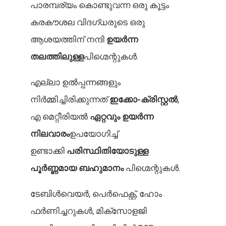
പാരമ്പര്യം കൊണ്ടുവന്ന ഒരു കൂട്ടം
കരകൗശല വിദഗ്ധരുടെ ഒരു
ആശയത്തിന് നന്ദി
ഉയർന്ന
തലത്തിലുള്ള
പിഗ്മെന്റുകൾ.
എല്ലാ ഉൽപ്പന്നങ്ങളും
നിർമ്മിച്ചിരിക്കുന്നത്
ഇക്കോ-ക്രിസ്റ്റൽ
,
എ
മെറ്റീരിയൽ
ഏറ്റവും ഉയർന്ന
നിലവാരം
ഉപയോഗിച്ച്
ഉണ്ടാക്കി
പരിസ്ഥിതിയോടുള്ള
പൂർണ്ണമായ ബഹുമാനം
പിഗ്മെന്റുകൾ.
ടേബിൾവെയർ, പെർഫെക്റ്റ്, ഹോം
ഫർണിച്ചറുകൾ, മിക്സോളജി