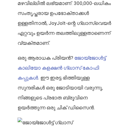
മഴവില്ലിൽ ലഭ്യമാണ്. 300,000-ലധികം
സംതൃപ്തരായ ഉപഭോക്താക്കൾ
ഉള്ളതിനാൽ, JoyJolt-ന്റെ ഗ്ലാസ്വെയർ
ഏറ്റവും ഉയർന്ന തലത്തിലുള്ളതാണെന്ന്
വ്യക്തമാണ്.
ഒരു ആരാധക പ്രിയൻ?
ജോയ്‌ജോൾട്ട്
കാലിയോ കളക്ഷൻ ഗ്ലാസ് കോഫി
കപ്പുകൾ
. ഈ ഇരട്ട ഭിത്തിയുള്ള
സുന്ദരികൾ ഒരു ജോടിയായി വരുന്നു,
നിങ്ങളുടെ പ്രഭാത ബ്രൂവിനെ
ഉയർത്തുന്ന ഒരു ചിക് ഡിസൈൻ.