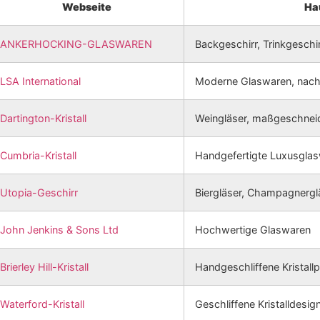
Webseite
Ha
ANKERHOCKING-GLASWAREN
Backgeschirr, Trinkgeschir
LSA International
Moderne Glaswaren, nach
Dartington-Kristall
Weingläser, maßgeschnei
Cumbria-Kristall
Handgefertigte Luxusgla
Utopia-Geschirr
Biergläser, Champagnergl
John Jenkins & Sons Ltd
Hochwertige Glaswaren
Brierley Hill-Kristall
Handgeschliffene Kristall
Waterford-Kristall
Geschliffene Kristalldesign