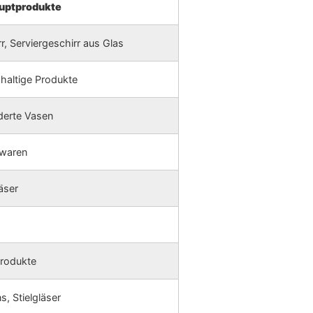
uptprodukte
r, Serviergeschirr aus Glas
haltige Produkte
derte Vasen
swaren
äser
produkte
s, Stielgläser