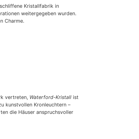
chliffene Kristallfabrik in
enerationen weitergegeben wurden.
en Charme.
rk vertreten,
Waterford-Kristall
ist
 zu kunstvollen Kronleuchtern –
rten die Häuser anspruchsvoller