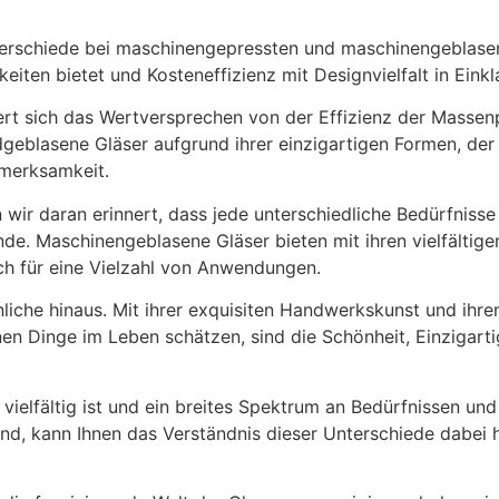
erschiede bei maschinengepressten und maschinengeblasene
ten bietet und Kosteneffizienz mit Designvielfalt in Einkl
rt sich das Wertversprechen von der Effizienz der Massenpr
geblasene Gläser aufgrund ihrer einzigartigen Formen, der
ufmerksamkeit.
ir daran erinnert, dass jede unterschiedliche Bedürfnisse 
ände. Maschinengeblasene Gläser bieten mit ihren vielfälti
ch für eine Vielzahl von Anwendungen.
che hinaus. Mit ihrer exquisiten Handwerkskunst und ihrem
hönen Dinge im Leben schätzen, sind die Schönheit, Einziga
nd vielfältig ist und ein breites Spektrum an Bedürfnissen
d, kann Ihnen das Verständnis dieser Unterschiede dabei hel