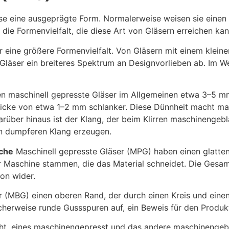
e eine ausgeprägte Form. Normalerweise weisen sie einen
 die Formenvielfalt, die diese Art von Gläsern erreichen kan
eine größere Formenvielfalt. Von Gläsern mit einem kleine
ser ein breiteres Spektrum an Designvorlieben ab. Im Wese
n maschinell gepresste Gläser im Allgemeinen etwa 3–5 mm
Dicke von etwa 1–2 mm schlanker. Diese Dünnheit macht ma
Darüber hinaus ist der Klang, der beim Klirren maschinengeb
en dumpferen Klang erzeugen.
äche
Maschinell gepresste Gläser (MPG) haben einen glatten
er Maschine stammen, die das Material schneidet. Die Gesa
on wider.
(MBG) einen oberen Rand, der durch einen Kreis und einen
cherweise runde Gussspuren auf, ein Beweis für den Produk
ht, eines maschinengepresst und das andere maschinengeb