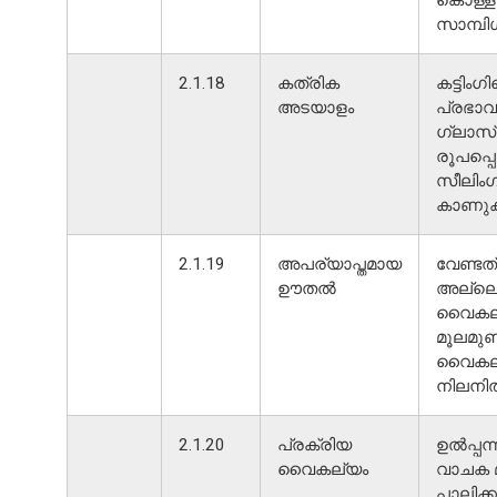
സാമ്പ
2.1.18
കത്രിക
കട്ടിംഗ
അടയാളം
പ്രഭാ
ഗ്ലാസ്
രൂപപ്പ
സീലിംഗ
കാണുക
2.1.19
അപര്യാപ്തമായ
വേണ്ട
ഊതൽ
അല്ലെ
വൈകല
മൂലമുണ്
വൈകല
നിലനിൽ
2.1.20
പ്രക്രിയ
ഉൽപ്പന
വൈകല്യം
വാചക 
പാലിക്ക