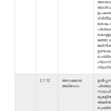
അടയാള
മോൾഡി
ഉപകരണ
ദ്വിതീയ
ശേഷം 
പ്രതലത
കൊള്ളു
മഞ്ഞ്,
മലിനീ
ഉണ്ടാകര
ചെയ്യ
ഗ്ലാസ്
നിലനിൽ
2.1.12
അസമമായ
ഉൽപ്പന്
അടിഭാഗം
പ്രതല
സ്ഥാപി
മുകളിൽ 
അമർത്
ചെയ്യു