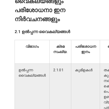
വൈകല്യങ്ങളും
പരിശോധനാ ഇന
നിർവചനങ്ങളും
2.1 ഉൽപ്പന്ന വൈകല്യങ്ങൾ
വിഭാഗം
ക്രമ
പരിശോധന
സംഖ്യ.
ഇനം
ഉൽപ്പന്ന
2.1.01
കുമിളകൾ
തക
വൈകല്യങ്ങൾ
കു
നഖ
കൊ
പൊ
ഉണ
വ്
പര