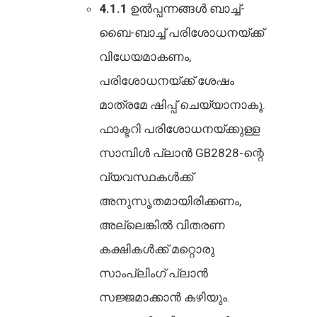
4.1.1
ഉൽപ്പന്നങ്ങൾ ബാച്ച്-
ബൈ-ബാച്ച് പരിശോധനയ്ക്ക്
വിധേയമാകണം,
പരിശോധനയ്ക്ക് ശേഷം
മാത്രമേ ഷിപ്പ് ചെയ്യാനാകൂ.
ഫാക്ടറി പരിശോധനയ്ക്കുള്ള
സാമ്പിൾ പ്ലാൻ GB2828-ന്റെ
വ്യവസ്ഥകൾക്ക്
അനുസൃതമായിരിക്കണം,
അല്ലെങ്കിൽ വിതരണ
കക്ഷികൾക്ക് മറ്റൊരു
സാംപ്ലിംഗ് പ്ലാൻ
സജ്ജമാക്കാൻ കഴിയും.