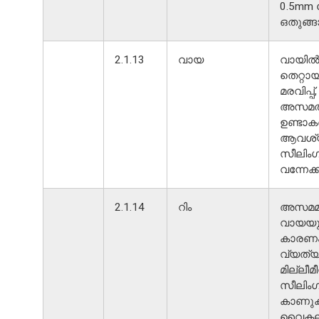
0.5mm
ഒതുങ്ങ
2.1.13
വായ
വായിൽ
തെറ്റാ
മരവിപ്പ്
അസമത്
ഉണ്ടാക
ആവശ്യ
സീലിം
വന്നേക്ക
2.1.14
റിം
അസമമാ
വായയു
കാരണം, 
വ്യത്
മില്ലീമ
സീലിംഗ
കാണുക.
വൈകല്