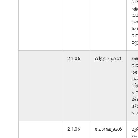
വര
ഏക
വ്
കെ
പോ
വര
മറ
2.1.05
വിള്ളലുകൾ
ഉൽ
വ്
തു
കഴ
വി
പര
കീ
നിന
പാ
2.1.06
പോറലുകൾ
മൂ
ഉപ