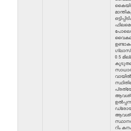
കൈയ
മാന്തിക
ഒട്ടിപ്പി
ഫിലമെ
പോലെയ
വൈകല
ഉണ്ടാക
ഗ്ലാസ്
0.5 മില്
കൂടുതല
സാധാ
വായി
സ്ഥിതി
പ്രത്
ആവശ്
ഉൽപ്പന്
ഡ്രോയ
ആവശ്
സ്ഥാനത്
റിം കനം