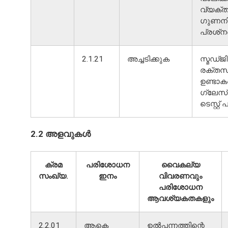
വ്യക്
ഗുണന
പ്രശ്‌നങ
2.1.21
അച്ചടിക്കുക
സ്മഡ്ജ
രക്തസ
ഉണ്ടാക
ഗ്ലേസ്
ടെസ്റ്റ്
2.2 അളവുകൾ
ക്രമ
പരിശോധന
വൈകല്യ
സംഖ്യ.
ഇനം
വിവരണവും
പരിശോധന
ആവശ്യകതകളും
2.2.01
ആകെ
ഉൽപ്പന്നത്തിന്റെ