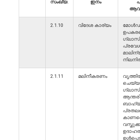
സംഖ്യ.
ഇനം
ആവ
2.1.10
വിദേശ കാര്യം
മോൾഡി
ഉപകരണങ
ഗ്ലാസി
പ്രവേശി
മാലിന്
നിലനിൽ
2.1.11
മലിനീകരണം
വൃത്തി
ചെയ്യ
ഗ്ലാസി
ആന്തര
ബാഹ്യ
പ്രതല
കാണപ്പ
വസ്തുക്
ഉദാഹര
ഉൾപ്പെട