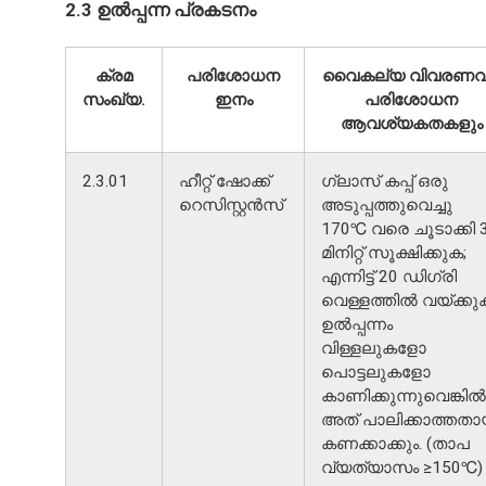
2.3 ഉൽപ്പന്ന പ്രകടനം
ക്രമ
പരിശോധന
വൈകല്യ വിവരണവ
സംഖ്യ.
ഇനം
പരിശോധന
ആവശ്യകതകളും
2.3.01
ഹീറ്റ് ഷോക്ക്
ഗ്ലാസ് കപ്പ് ഒരു
റെസിസ്റ്റൻസ്
അടുപ്പത്തുവെച്ചു
170℃ വരെ ചൂടാക്കി 
മിനിറ്റ് സൂക്ഷിക്കുക;
എന്നിട്ട് 20 ഡിഗ്രി
വെള്ളത്തിൽ വയ്ക്കു
ഉൽപ്പന്നം
വിള്ളലുകളോ
പൊട്ടലുകളോ
കാണിക്കുന്നുവെങ്കിൽ
അത് പാലിക്കാത്തതാ
കണക്കാക്കും. (താപ
വ്യത്യാസം ≥150℃)