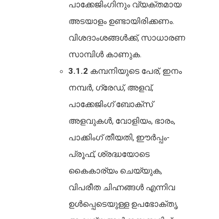
പാക്കേജിംഗിനും വ്യക്തമായ
അടയാളം ഉണ്ടായിരിക്കണം.
വിശദാംശങ്ങൾക്ക്, സാധാരണ
സാമ്പിൾ കാണുക.
3.1.2
കമ്പനിയുടെ പേര്, ഇനം
നമ്പർ, ഗ്രേഡ്, അളവ്,
പാക്കേജിംഗ് ബോക്‌സ്
അളവുകൾ, വോളിയം, ഭാരം,
പാക്കിംഗ് തീയതി, ഈർപ്പം-
പ്രൂഫ്, ശ്രദ്ധയോടെ
കൈകാര്യം ചെയ്യുക,
വിപരീത ചിഹ്നങ്ങൾ എന്നിവ
ഉൾപ്പെടെയുള്ള ഉപഭോക്തൃ