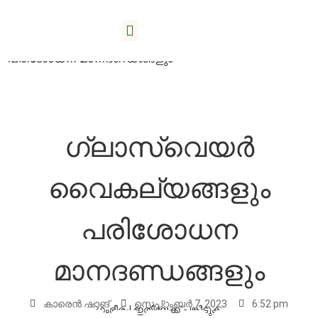
വീട്
/
ബ്ലോഗ്
/ ഗ്ലാസ്വെയർ വൈകല്യങ്ങളും
പരിശോധന മാനദണ്ഡങ്ങളും
ഗ്ലാസ്വെയർ
വൈകല്യങ്ങളും
പരിശോധന
മാനദണ്ഡങ്ങളും
കാരെൻ ഷാങ്
സെപ്റ്റംബർ 7, 2023
6:52 pm
ഗംഭീരം! ഇതിലേക്ക് പങ്കിടുക: