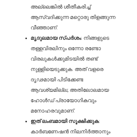
അല്ലെങ്കിൽ ശീതീകരിച്ച്
ആസ്വദിക്കുന്ന മറ്റൊരു തിളങ്ങുന്ന
വീഞ്ഞാണ്.
മൃദുലമായ സ്പർശം
: നിങ്ങളുടെ
തള്ളവിരലിനും ഒന്നോ രണ്ടോ
വിരലുകൾക്കുമിടയിൽ തണ്ട്
നുള്ളിയെടുക്കുക. അത് വളരെ
ദൃഢമായി പിടിക്കേണ്ട
ആവശ്യമില്ല; അതിലോലമായ
ഹോൾഡ് പ്രായോഗികവും
മനോഹരവുമാണ്.
ഇത് ലംബമായി സൂക്ഷിക്കുക
:
കാർബണേഷൻ നിലനിർത്താനും