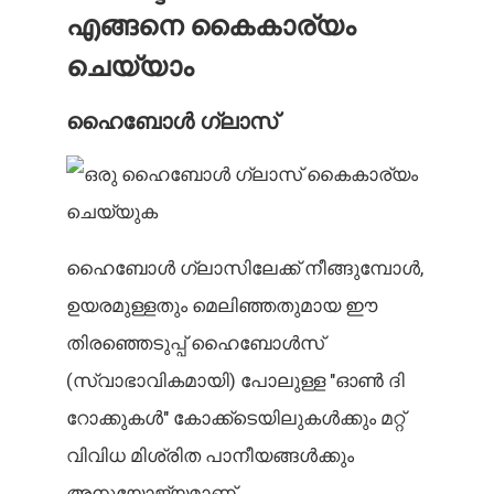
എങ്ങനെ കൈകാര്യം
ചെയ്യാം
ഹൈബോൾ ഗ്ലാസ്
ഹൈബോൾ ഗ്ലാസിലേക്ക് നീങ്ങുമ്പോൾ,
ഉയരമുള്ളതും മെലിഞ്ഞതുമായ ഈ
തിരഞ്ഞെടുപ്പ് ഹൈബോൾസ്
(സ്വാഭാവികമായി) പോലുള്ള "ഓൺ ദി
റോക്കുകൾ" കോക്ക്ടെയിലുകൾക്കും മറ്റ്
വിവിധ മിശ്രിത പാനീയങ്ങൾക്കും
അനുയോജ്യമാണ്.