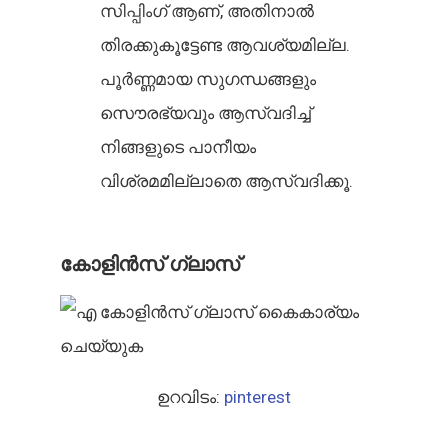
സിപ്പിംഗ് ആണ്, അതിനാൽ
തിരക്കുകൂട്ടേണ്ട ആവശ്യമില്ല.
പൂർണ്ണമായ സുഗന്ധങ്ങളും
സൌരഭ്യവും ആസ്വദിച്ച്
നിങ്ങളുടെ പാനീയം
വിശ്രമമില്ലാതെ ആസ്വദിക്കൂ.
കോളിൻസ് ഗ്ലാസ്
ഉറവിടം:
pinterest