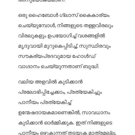
ഒരു ഹൈബോൾ ഗ്ലാസ് കൈകാര്യം
ചെയ്യുമ്പോൾ, നിങ്ങളുടെ തള്ളവിരലും
വിരലുകളും ഉപയോഗിച്ച് വശങ്ങളിൽ
മൃദുവായി മുറുകെപ്പിടിച്ച്, സുസ്ഥിരവും
സൗകര്യപ്രദവുമായ ഹോൾഡ്
വാഗ്ദാനം ചെയ്യുന്നതാണ് ബുദ്ധി.
വലിയ അളവിൽ കുടിക്കാൻ
പ്രലോഭിപ്പിച്ചേക്കാം, പ്രത്യേകിച്ചും
പാനീയം പ്രത്യേകിച്ച്
ഉന്മേഷദായകമാണെങ്കിൽ, സാവധാനം
കുടിക്കാൻ ഓർമ്മിക്കുക. ഇത് നിങ്ങളുടെ
പാനീയം ഒഴുകുന്നത് തടയുക മാത്രമല്ല,