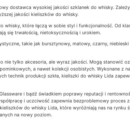
towy dostawca wysokiej jakości szklanek do whisky. Zależ
yższej jakości kieliszków do whisky.
o whisky, które łączą w sobie styl i funkcjonalność. Od 
ają się trwałością, nietoksycznością i urokiem.
ystyczne, takie jak bursztynowy, matowy, czarny, niebieski
o nie tylko akcesoria, ale wyraz jakości. Mogą stanowić o
ominkowych, a nawet kolekcji osobistych. Wykonane z n
ch technik produkcji szkła, kieliszki do whisky Lida zapew
a Glassware i bądź świadkiem poprawy reputacji i rentown
 współpracę i uczciwość zapewnia bezproblemowy proces
ieliszków do whisky Lida, które wyróżniają nas na rynku 
lanych na nowy poziom.