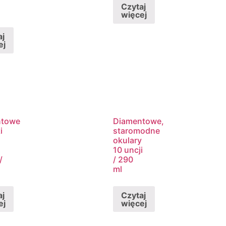
Czytaj
więcej
aj
ej
ntowe
Diamentowe,
i
staromodne
okulary
10 uncji
/
/ 290
ml
aj
Czytaj
ej
więcej