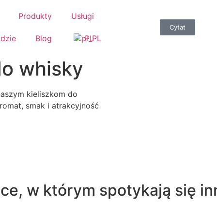
Produkty
Usługi
Cytat
idzie
Blog
PL
do whisky
 naszym kieliszkom do
romat, smak i atrakcyjność
ce, w którym spotykają się in