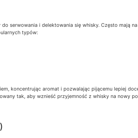
ny do serwowania i delektowania się whisky. Często mają 
pularnych typów:
iem, koncentrując aromat i pozwalając pijącemu lepiej doc
ktowany tak, aby wznieść przyjemność z whisky na nowy p
)