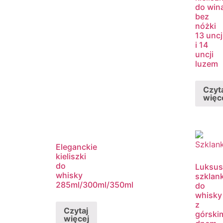
do win
bez
nóżki
13 uncj
i 14
uncji
luzem
Czyt
więc
Eleganckie
kieliszki
do
Luksu
whisky
szklank
285ml/300ml/350ml
do
whisky
z
Czytaj
górski
więcej