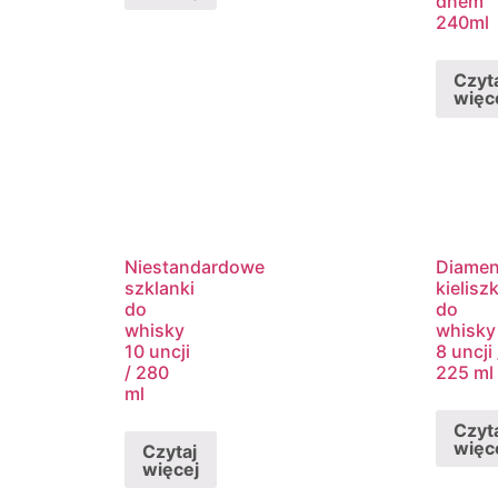
dnem
240ml
Czyt
więc
Niestandardowe
Diame
szklanki
kieliszk
do
do
whisky
whisky
10 uncji
8 uncji 
/ 280
225 ml
ml
Czyt
więc
Czytaj
więcej