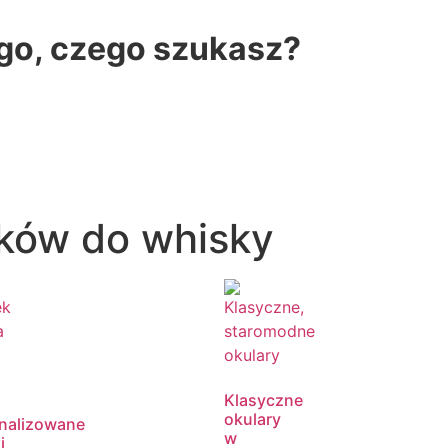
ego, czego szukasz?
zków do whisky
Klasyczne
okulary
nalizowane
w
i