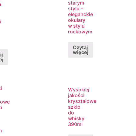
starym
a
stylu –
eleganckie
okulary
i
w stylu
rockowym
Czytaj
więcej
aj
ej
Wysokiej
jakości
kryształowe
sowe
szkło
i
do
whisky
390ml
m