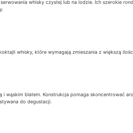
o serwowania whisky czystej lub na lodzie. Ich szerokie ro
y.
koktajli whisky, które wymagają zmieszania z większą iloś
stawą i wąskim blatem. Konstrukcja pomaga skoncentrować 
stywana do degustacji.