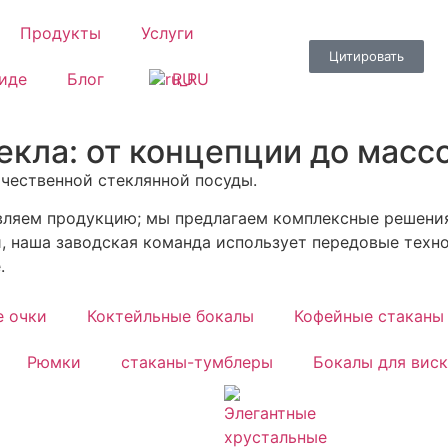
Продукты
Услуги
Цитировать
иде
Блог
RU
екла: от концепции до масс
чественной стеклянной посуды.
ляем продукцию; мы предлагаем комплексные решения 
и, наша заводская команда использует передовые техн
.
 очки
Коктейльные бокалы
Кофейные стаканы
Рюмки
стаканы-тумблеры
Бокалы для вис