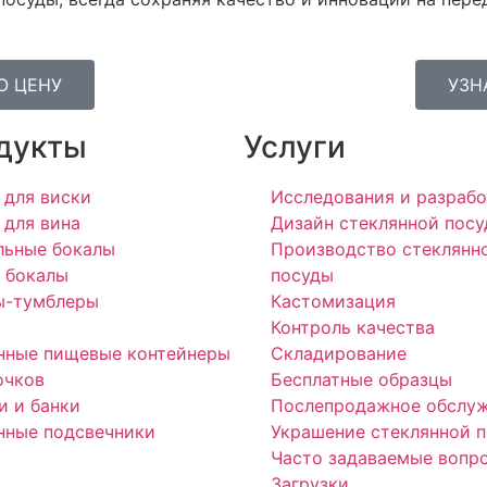
Ю ЦЕНУ
УЗН
дукты
Услуги
 для виски
Исследования и разрабо
 для вина
Дизайн стеклянной пос
льные бокалы
Производство стеклянн
 бокалы
посуды
ы-тумблеры
Кастомизация
Контроль качества
нные пищевые контейнеры
Складирование
очков
Бесплатные образцы
и и банки
Послепродажное обслу
нные подсвечники
Украшение стеклянной 
Часто задаваемые вопр
Загрузки