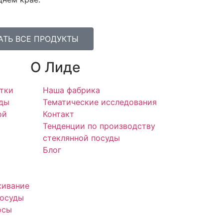
АТЬ ВСЕ ПРОДУКТЫ
О Лиде
тки
Наша фабрика
уды
Тематические исследования
ой
Контакт
Тенденции по производству
стеклянной посуды
Блог
живание
посуды
осы