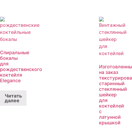
Спиральные
бокалы
для
Изготовленн
рождественского
на заказ
коктейля
текстуриров
Elegance
старинный
стеклянный
шейкер
Читать
для
далее
коктейлей
с
латунной
крышкой