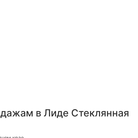
одажам в Лиде Стеклянная
днем крае.