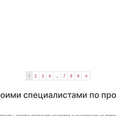
1
2
3
4
…
7
8
9
→
воими специалистами по пр
осуды, всегда сохраняя качество и инновации на пере