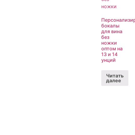
Персонализи
бокалы
для вина
без
ножки
оптом на
13 и 14
унций
Читать
далее