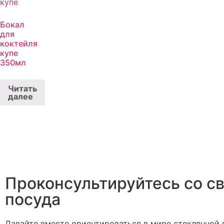
Бокал
для
коктейля
купе
350мл
Читать
далее
Проконсультируйтесь со с
посуда
Давайте вместе ориентироваться в мире стеклянной п