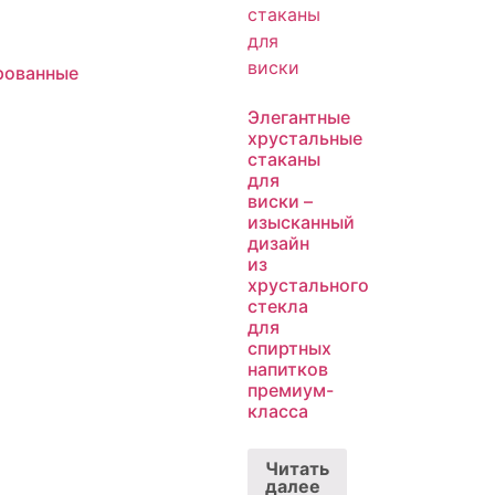
рованные
Элегантные
хрустальные
стаканы
для
виски –
изысканный
дизайн
из
хрустального
стекла
для
спиртных
напитков
премиум-
класса
Читать
далее