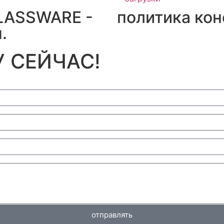
LASSWARE -
политика ко
.
 СЕЙЧАС!
отправлять