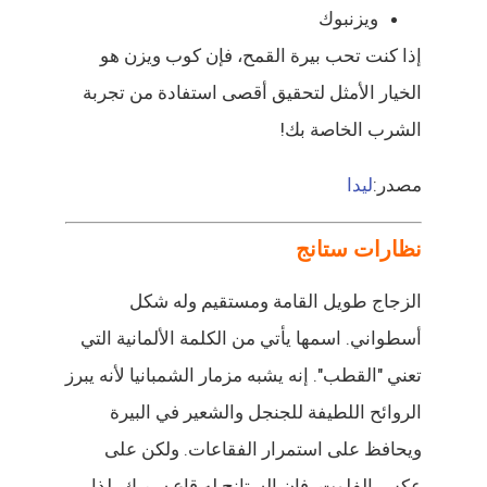
ويزنبوك
إذا كنت تحب بيرة القمح، فإن كوب ويزن هو
الخيار الأمثل لتحقيق أقصى استفادة من تجربة
الشرب الخاصة بك!
مصدر:
ليدا
نظارات ستانج
الزجاج طويل القامة ومستقيم وله شكل
أسطواني. اسمها يأتي من الكلمة الألمانية التي
تعني "القطب". إنه يشبه مزمار الشمبانيا لأنه يبرز
الروائح اللطيفة للجنجل والشعير في البيرة
ويحافظ على استمرار الفقاعات. ولكن على
عكس الفلوت، فإن الستانج له قاع سميك، لذا