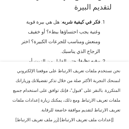
لتقديم البيرة
فكر في كيفية شربه
: هل هي بيرة قوية
وغنية يجب احتساؤها ببطء؟ أو خفيف
ومنعش ومناسب للجرعات الكبيرة؟ اختر
الزجاج الذي يناسبك.
يبقيه نظيفا
: حتى القليل من الزيت أو
الشحوم أو الصابون يمكن أن يدمر
نحن نستخدم ملفات تعريف الارتباط على موقعنا الإلكتروني
الفقاعات الموجودة في البيرة. هل تريد أن
لنمنحك التجربة الأكثر صلة من خلال تذكر تفضيلاتك وزياراتك
تعرف كيفية تجنب ذلك؟ ابحث عن بعض
المتكررة. بالنقر على "قبول"، فإنك توافق على استخدام جميع
أدلة التنظيف للحصول على الأدوات ومواد
ملفات تعريف الارتباط. ومع ذلك، يمكنك زيارة إعدادات ملفات
التنظيف المناسبة.
تعريف الارتباط لتقديم موافقة خاضعة للرقابة.
تعلم من صانعي الجعة
: لقد صنعوا البيرة،
[إعدادات ملف تعريف الارتباط] [زر ملف تعريف الارتباط]