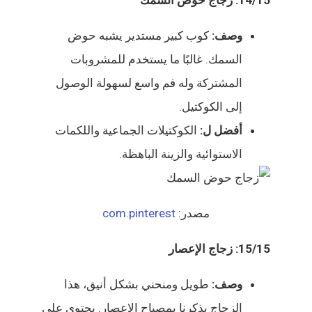
14/15: زجاج حوض السمك
وصف:
كوب كبير مستدير يشبه حوض
السمك. غالبًا ما يستخدم للمشروبات
المشتركة وله فم واسع لسهولة الوصول
إلى الكوكتيل.
أفضل ل:
الكوكتيلات الجماعية واللكمات
الاستوائية والزينة الباهظة.
مصدر:
com.pinterest
15/15: زجاج الإعصار
وصف:
طويل ومنحني بشكل أنيق، هذا
الزجاج يذكرنا بمصباح الإعصار. يحتوي على