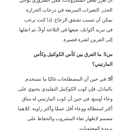
أن تعزز بعض المشروبات، فمن الضروري توخي
الحذر. التغيرات السريعة في درجات الحرارة
يمكن أن تسبب تشقق الزجاج. إذا كنت ترغب
في تبريد أكوابك، ضعها في الثلاجة أولاً، ثم انقلها
إلى الفريزر لفترة قصيرة.
س5: ما الفرق بين كأس الكوكتيل وكأس
المارتيني؟
أ5:
في حين أن المصطلحات غالبًا ما تستخدم
بالتبادل، فإن كوب الكوكتيل التقليدي يحتوي على
وعاء أوسع، في حين أن كوب المارتيني له ساق
أكثر استطالة ووعاء أقل عمقًا وأكثر زاوية. كلاهما
مصمم لإظهار نقاء المشروب والحفاظ على
برودة المحتويات.