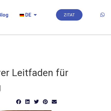
Blog
DE
ZITAT
ver Leitfaden für
g