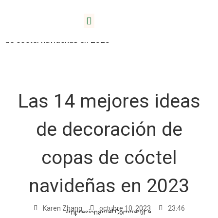
Inicio
/
Blog
/ 14 mejores ideas de decoración de copas
Acerca de Lida
de cóctel navideñas en 2023
Las 14 mejores ideas
de decoración de
copas de cóctel
navideñas en 2023
Karen Zhang
octubre 10, 2023
23:46
¡Impresionante! Compartir a: