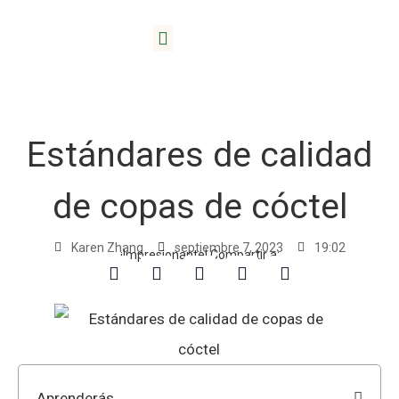
Inicio
/
Blog
/ Normas de calidad de copas de cóctel
Acerca de Lida
Estándares de calidad
de copas de cóctel
Karen Zhang
septiembre 7, 2023
19:02
¡Impresionante! Compartir a:
Aprenderás