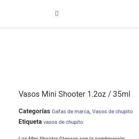
Inicio
/
Vasos de chupito
/ Vasos Mini Shooter
Acerca de Lida
1.2oz / 35ml
Vasos Mini Shooter 1.2oz / 35ml
Categorías
,
Gafas de marca
Vasos de chupito
Etiqueta
vasos de chupito
Los Mini Shooter Glasses son la combinación