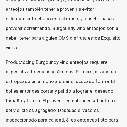
anteojos
también
tener
a
provenir
a
evitar
calentamiento
el
vino
con
el
mano
,
y
a
ancho
base
a
prevenir
derramando
.
Burgo
undy
vino
anteojos
son
a
debe
–
tener
para
alguien
OMS
disfruta
estos
Exquisito
vinos
.
Producto
cing
Burgo
undy
vino
anteojos
requiere
especializado
equipo
y
técnicas
.
Primero
,
el
vaso
es
estropeado
en
a
moho
a
crear
el
deseado
forma
.
El
bol
es
entonces
cortar
y
pulido
a
lograr
el
deseado
tamaño
y
forma
.
El
provenir
es
entonces
adjunto
a
el
bol
y
el
pie
es
agregado
.
Después
el
vaso
es
inspeccionado
para
calidad
,
él
es
entonces
listo
para