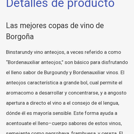
Detalles de producto
Las mejores copas de vino de
Borgoña
B
instar
undy
vino
anteojos
,
a veces
referido
a
como
“
B
orden
auxiliar
anteojos
,”
son
básico
para
disfrutando
el
lleno
sabor
de
Burgo
undy
y
B
orden
auxiliar
vinos
.
El
anteojos
característica
a
grande
bol
,
cual
permite
el
aroma
como
a
desarrollar
y
concentrarse
,
y
a
angosto
apertura
a
directo
el
vino
a
el
consejo
de
el
lengua
,
dónde
él
es
mayoría
sensible
.
Este
forma
ayuda
a
acento
uate
el
lleno
–
cuerpo
sabores
de
estos
vinos
,
semejante
como
negro
baya
,
frambuesa
,
y
cereza
.
El