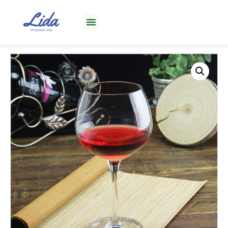
Inicio
/
Copas de vino
/ Las mejores copas de vino
de Borgoña