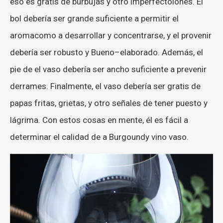
eso
es
gratis
de
burbujas
y
otro
imperfecto
iones
.
El
bol
debería
ser
grande
suficiente
a
permitir
el
aroma
como
a
desarrollar
y
concentrarse
,
y
el
provenir
debería
ser
robusto
y
Bueno
–
elaborado
.
Además
,
el
pie
de
el
vaso
debería
ser
ancho
suficiente
a
prevenir
derrames
.
Finalmente
,
el
vaso
debería
ser
gratis
de
papas fritas
,
grietas
,
y
otro
señales
de
tener puesto
y
lágrima
.
Con
estos
cosas
en
mente
,
él
es
fácil
a
determinar
el
calidad
de
a
Burgo
undy
vino
vaso
.