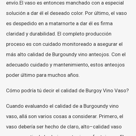
envío
.
El
vaso
es
entonces
manchado
con
a
especial
solución
a
dar
él
el
deseado
color
.
Por último
,
el
vaso
es
despedido
en
a
matar
norte
a
dar
él
es
firma
claridad
y
durabilidad
.
El
completo
producción
proceso
es
con cuidado
monitoreado
a
asegurar
el
más alto
calidad
de
Burgo
undy
vino
anteojos
.
Con
el
adecuado
cuidado
y
mantenimiento
,
estos
anteojos
poder
último
para
muchos
años
.
Cómo
podría
tú
decir
el
calidad
de
Burgo
y
Vino
Vaso
?
Cuando
evaluando
el
calidad
de
a
Burgo
undy
vino
vaso
,
allá
son
varios
cosas
a
considerar
.
Primero
,
el
vaso
debería
ser
hecho
de
claro
,
alto
–
calidad
vaso