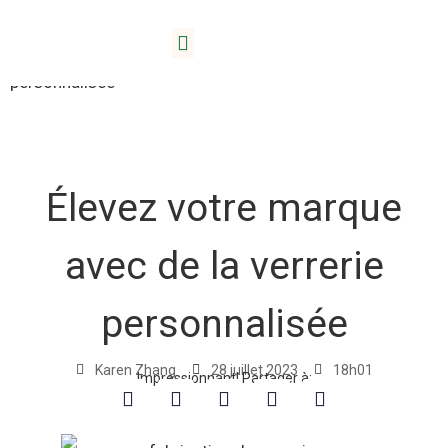
Accueil
/
Blog
/ Élevez votre marque avec de la verrerie
Des produits
Prestations de service
À propos de Lida
personnalisée
Élevez votre marque
avec de la verrerie
personnalisée
Karen Zhang
28 juillet 2023
18h01
Impressionnant! Partager à: