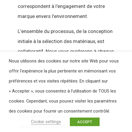
correspondent à l'engagement de votre
marque envers l'environnement.
L’ensemble du processus, de la conception
initiale à la sélection des matériaux, est
collaboratif. Nous vous guiderons à chaque
Nous utilisons des cookies sur notre site Web pour vous
étape, en vous offrant nos conseils
offrir l'expérience la plus pertinente en mémorisant vos
professionnels et en vous donnant la
préférences et vos visites répétées. En cliquant sur
possibilité d'examiner et d'approuver la
« Accepter », vous consentez à l'utilisation de TOUS les
conception avant la production.
cookies. Cependant, vous pouvez visiter les paramètres
En fin de compte, notre objectif est de
des cookies pour fournir un consentement contrôlé.
créer un emballage qui complète votre
Cookie settings
ACCEPT
verrerie personnalisée et améliore