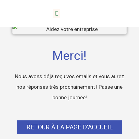
Des produits
Prestations de service
À propos de Lida
Merci!
Nous avons déjà reçu vos emails et vous aurez
nos réponses très prochainement ! Passe une
bonne journée!
RETOUR À LA PAGE D'ACCUEIL