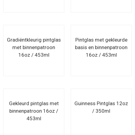
Lees verder
Lees verder
Gradiëntkleurig pintglas
Pintglas met gekleurde
met binnenpatroon
basis en binnenpatroon
16oz / 453ml
16oz / 453ml
Lees verder
Lees verder
Gekleurd pintglas met
Guinness Pintglas 12oz
binnenpatroon 16oz /
/ 350ml
453ml
Lees verder
Lees verder