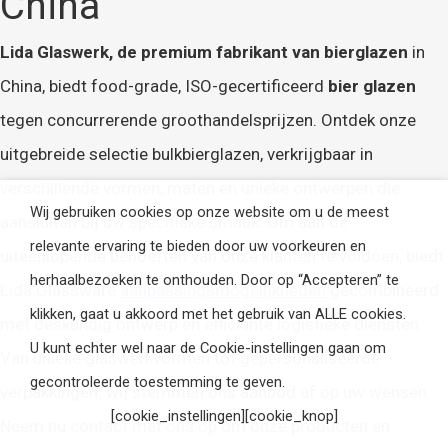
China
Lida Glaswerk, de premium
fabrikant van bierglazen
in
China, biedt food-grade, ISO-gecertificeerd
bier glazen
tegen concurrerende groothandelsprijzen. Ontdek onze
uitgebreide selectie bulkbierglazen, verkrijgbaar in
verschillende vormen, maten en unieke ontwerpen die
Wij gebruiken cookies op onze website om u de meest
aansluiten bij uw specifieke smaak. Om aan de
relevante ervaring te bieden door uw voorkeuren en
uiteenlopende behoeften van onze klanten te voldoen, biedt
herhaalbezoeken te onthouden. Door op “Accepteren” te
Lida Glassware
aanpassingsmogelijkheden
gecombineerd
klikken, gaat u akkoord met het gebruik van ALLE cookies.
met deskundig ontwerp en efficiënte logistieke diensten.
U kunt echter wel naar de Cookie-instellingen gaan om
Van unieke glaswerkvormen tot gepersonaliseerde
gecontroleerde toestemming te geven.
verpakkingen: wij stemmen ons aanbod af op uw wensen.
[cookie_instellingen][cookie_knop]
Neem nu contact met ons op om onze producten en