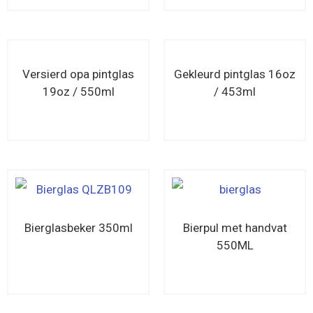
Versierd opa pintglas
Gekleurd pintglas 16oz
19oz / 550ml
/ 453ml
Lees verder
Lees verder
Bierglasbeker 350ml
Bierpul met handvat
550ML
Lees verder
Lees verder