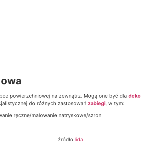
niowa
óbce powierzchniowej na zewnątrz. Mogą one być dla
deko
cjalistycznej do różnych zastosowań
zabiegi
, w tym:
owanie ręczne/malowanie natryskowe/szron
źródło:
lida