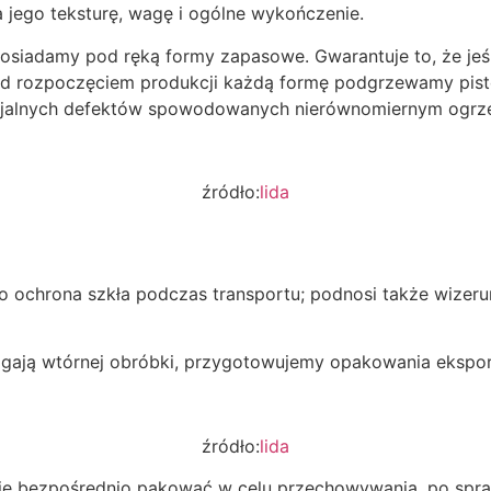
na jego teksturę, wagę i ogólne wykończenie.
siadamy pod ręką formy zapasowe. Gwarantuje to, że jeśl
ed rozpoczęciem produkcji każdą formę podgrzewamy pist
encjalnych defektów spowodowanych nierównomiernym ogrz
źródło:
lida
o ochrona szkła podczas transportu; podnosi także wizeru
gają wtórnej obróbki, przygotowujemy opakowania ekspo
źródło:
lida
 bezpośrednio pakować w celu przechowywania, po sprawd