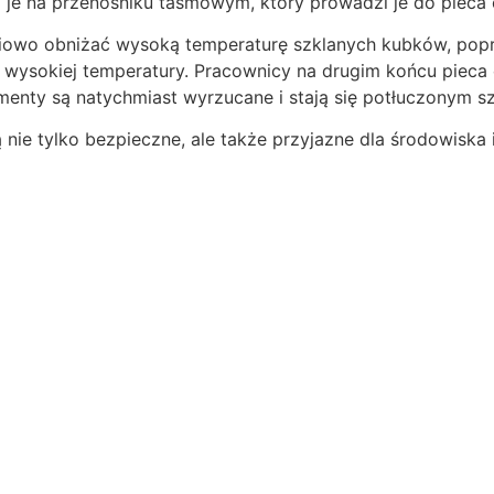
ą je na przenośniku taśmowym, który prowadzi je do pieca
niowo obniżać wysoką temperaturę szklanych kubków, popr
ż wysokiej temperatury. Pracownicy na drugim końcu pieca
lementy są natychmiast wyrzucane i stają się potłuczonym s
ie tylko bezpieczne, ale także przyjazne dla środowiska i 