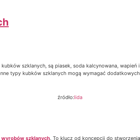
ch
bków szklanych, są piasek, soda kalcynowana, wapień i st
 inne typy kubków szklanych mogą wymagać dodatkowych
źródło:
lida
t wyrobów szklanych
. To klucz od koncepcji do stworzen