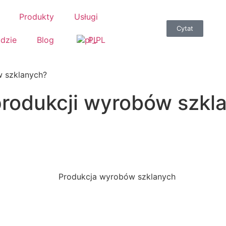
Produkty
Usługi
Cytat
idzie
Blog
PL
w szklanych?
 produkcji wyrobów szkl