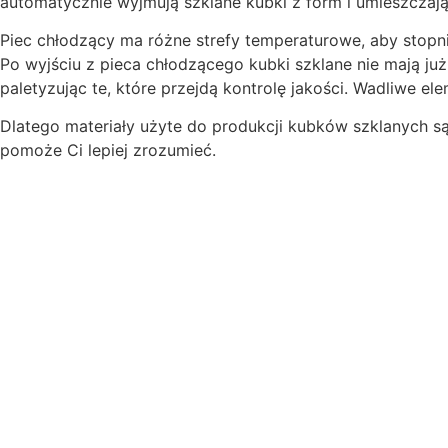
automatycznie wyjmują szklane kubki z form i umieszczaj
Piec chłodzący ma różne strefy temperaturowe, aby stop
Po wyjściu z pieca chłodzącego kubki szklane nie mają ju
paletyzując te, które przejdą kontrolę jakości. Wadliwe e
Dlatego materiały użyte do produkcji kubków szklanych są n
pomoże Ci lepiej zrozumieć.