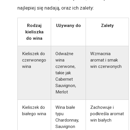
najlepiej się nadają, oraz ich zalety:
Rodzaj
Używany do
Zalety
kieliszka
do wina
Kieliszek do
Odważne
Wzmacnia
czerwonego
wina
aromat i smak
wina
czerwone,
win czerwonych
takie jak
Cabernet
Sauvignon,
Merlot
Kieliszek do
Wina białe
Zachowuje i
białego wina
typu
podkreśla aromat
Chardonnay,
win białych
Sauvignon