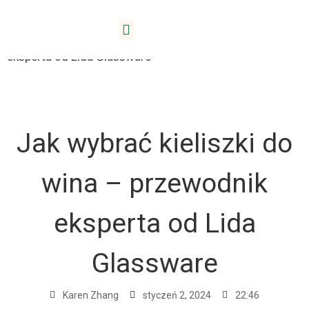
Dom
/
Blog
/ Jak wybrać kieliszki do wina – poradnik
eksperta od Lida Glassware
Jak wybrać kieliszki do
wina – przewodnik
eksperta od Lida
Glassware
Karen Zhang
styczeń 2, 2024
22:46