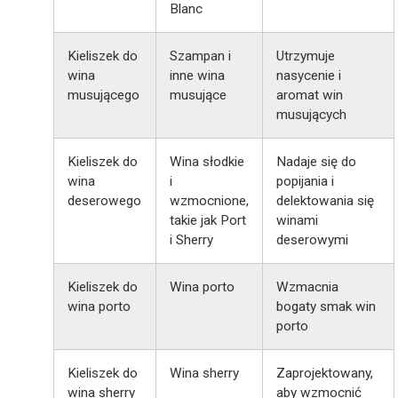
Blanc
Kieliszek do
Szampan i
Utrzymuje
wina
inne wina
nasycenie i
musującego
musujące
aromat win
musujących
Kieliszek do
Wina słodkie
Nadaje się do
wina
i
popijania i
deserowego
wzmocnione,
delektowania się
takie jak Port
winami
i Sherry
deserowymi
Kieliszek do
Wina porto
Wzmacnia
wina porto
bogaty smak win
porto
Kieliszek do
Wina sherry
Zaprojektowany,
wina sherry
aby wzmocnić