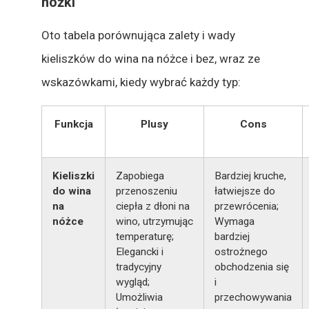
nóżki
Oto tabela porównująca zalety i wady
kieliszków do wina na nóżce i bez, wraz ze
wskazówkami, kiedy wybrać każdy typ:
Funkcja
Plusy
Cons
Kieliszki
Zapobiega
Bardziej kruche,
do wina
przenoszeniu
łatwiejsze do
na
ciepła z dłoni na
przewrócenia;
nóżce
wino, utrzymując
Wymaga
temperaturę;
bardziej
Elegancki i
ostrożnego
tradycyjny
obchodzenia się
wygląd;
i
Umożliwia
przechowywania