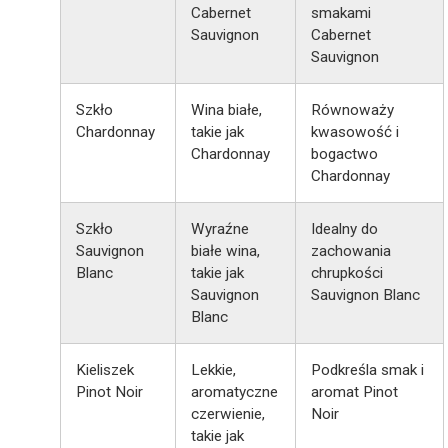
Cabernet
smakami
Sauvignon
Cabernet
Sauvignon
Szkło
Wina białe,
Równoważy
Chardonnay
takie jak
kwasowość i
Chardonnay
bogactwo
Chardonnay
Szkło
Wyraźne
Idealny do
Sauvignon
białe wina,
zachowania
Blanc
takie jak
chrupkości
Sauvignon
Sauvignon Blanc
Blanc
Kieliszek
Lekkie,
Podkreśla smak i
Pinot Noir
aromatyczne
aromat Pinot
czerwienie,
Noir
takie jak