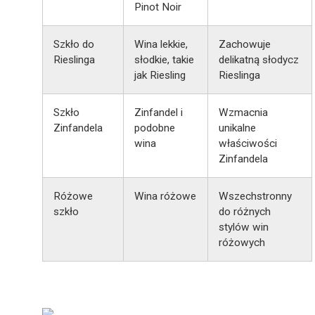
Pinot Noir
Szkło do
Wina lekkie,
Zachowuje
Rieslinga
słodkie, takie
delikatną słodycz
jak Riesling
Rieslinga
Szkło
Zinfandel i
Wzmacnia
Zinfandela
podobne
unikalne
wina
właściwości
Zinfandela
Różowe
Wina różowe
Wszechstronny
szkło
do różnych
stylów win
różowych