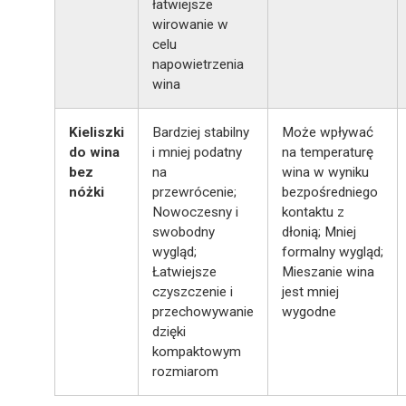
łatwiejsze
wirowanie w
celu
napowietrzenia
wina
Kieliszki
Bardziej stabilny
Może wpływać
do wina
i mniej podatny
na temperaturę
bez
na
wina w wyniku
nóżki
przewrócenie;
bezpośredniego
Nowoczesny i
kontaktu z
swobodny
dłonią; Mniej
wygląd;
formalny wygląd;
Łatwiejsze
Mieszanie wina
czyszczenie i
jest mniej
przechowywanie
wygodne
dzięki
kompaktowym
rozmiarom