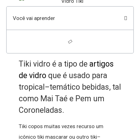
Você vai aprender
T
iki
vidro
é
a
tipo
de
artigos
de vidro
que
é
usado
para
tropical
–
temático
bebidas
,
tal
como
Mai
Ta
é
e
P
em um
Coronel
adas
.
T
iki
copos
muitas vezes
recurso
um
icônico
t
iki
mascarar
ou
outro
t
iki
–