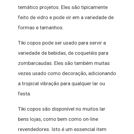
temático
projetos
.
Eles
são
tipicamente
feito
de
vidro
e
pode
vir
em
a
variedade
de
formas
e
tamanhos
.
T
iki
copos
pode
ser
usado
para
servir
a
variedade
de
bebidas
,
de
coquetéis
para
zombar
caudas
.
Eles
são
também
muitas
vezes
usado
como
decoração
,
adicionando
a
tropical
vibração
para
qualquer
lar
ou
festa
.
T
iki
copos
são
disponível
no
muitos
lar
bens
lojas
,
como
bem
como
on-line
revendedores
.
Isto
é
um
essencial
item