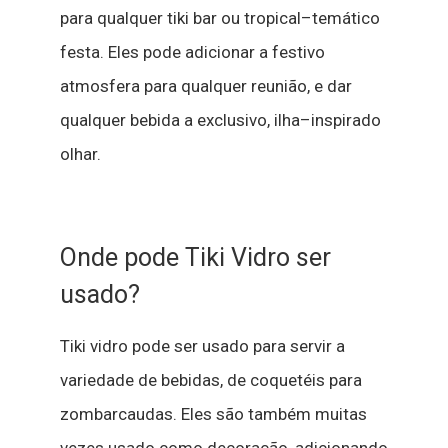
para
qualquer
t
iki
bar
ou
tropical
–
temático
festa
.
Eles
pode
adicionar
a
festivo
atmosfera
para
qualquer
reunião
,
e
dar
qualquer
bebida
a
exclusivo
,
ilha
–
inspirado
olhar
.
Onde
pode
T
iki
Vidro
ser
usado
?
T
iki
vidro
pode
ser
usado
para
servir
a
variedade
de
bebidas
,
de
coquetéis
para
zombar
caudas
.
Eles
são
também
muitas