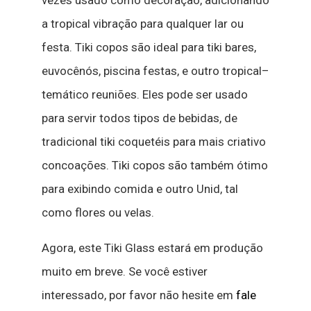
vezes
usado
como
decoração
,
adicionando
a
tropical
vibração
para
qualquer
lar
ou
festa
.
T
iki
copos
são
ideal
para
t
iki
bares
,
eu
você
nós
,
piscina
festas
,
e
outro
tropical
–
temático
reuniões
.
Eles
pode
ser
usado
para
servir
todos
tipos
de
bebidas
,
de
tradicional
t
iki
coquetéis
para
mais
criativo
conco
ações
.
T
iki
copos
são
também
ótimo
para
exibindo
comida
e
outro
Unid
,
tal
como
flores
ou
velas
.
Agora, este Tiki Glass estará em produção
muito em breve. Se você estiver
interessado, por favor não hesite em
fale