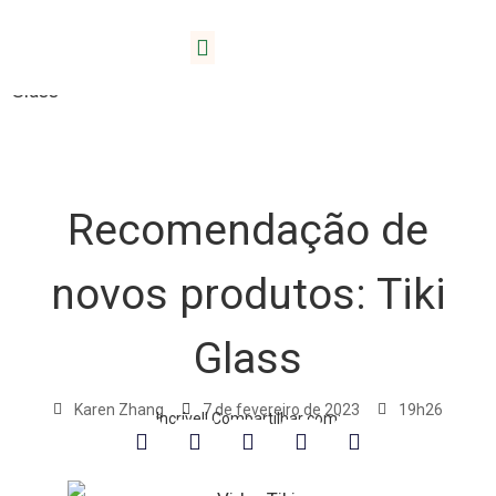
Lar
/
Blogue
/ Recomendação de novos produtos: Tiki
Sobre Lida
Glass
Recomendação de
novos produtos: Tiki
Glass
Karen Zhang
7 de fevereiro de 2023
19h26
Incrível! Compartilhar com: