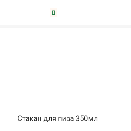
Дом
/
Пивные бокалы
/ Стакан для пива
350мл
Стакан для пива 350мл