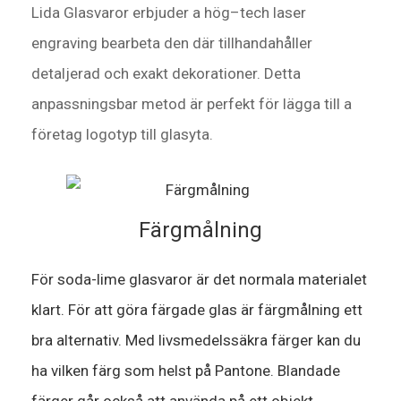
Lida Glasvaror erbjuder
a
hög
–
tech
laser
eng
ra
ving
bearbeta
den där
tillhandahåller
detaljerad
och
exakt
dekorationer
.
Detta
anpassningsbar
metod
är
perfekt
för
lägga till
a
företag
logotyp
till
glasyta.
Färgmålning
För soda-lime glasvaror är det normala materialet
klart. För att göra färgade glas är färgmålning ett
bra alternativ. Med livsmedelssäkra färger kan du
ha vilken färg som helst på Pantone. Blandade