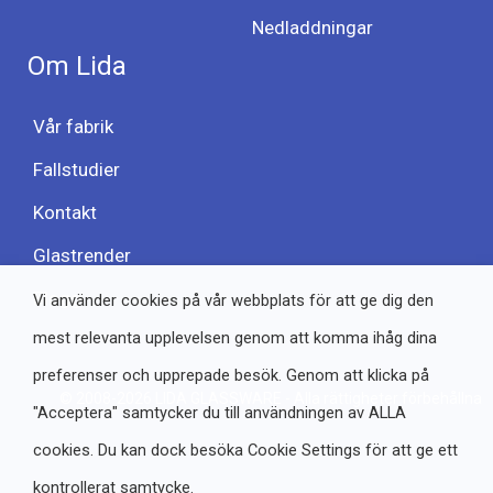
Nedladdningar
Om Lida
Vår fabrik
Fallstudier
Kontakt
Glastrender
Blogg
Vi använder cookies på vår webbplats för att ge dig den
mest relevanta upplevelsen genom att komma ihåg dina
preferenser och upprepade besök. Genom att klicka på
© 2008-2026 LIDA GLASSWARE - Alla rättigheter förbehållna
"Acceptera" samtycker du till användningen av ALLA
cookies. Du kan dock besöka Cookie Settings för att ge ett
kontrollerat samtycke.