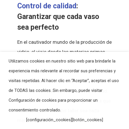
Control de calidad
:
Garantizar que cada vaso
sea perfecto
En el cautivador mundo de la producción de
vidrio, el viaje desde las materias primas
Utilizamos cookies en nuestro sitio web para brindarle la
hasta el producto final es de meticulosa
experiencia más relevante al recordar sus preferencias y
precisión y arte. Pero más allá de las llamas
visitas repetidas. Al hacer clic en “Aceptar”, aceptas el uso
del horno y la destreza del artesano hay
de TODAS las cookies. Sin embargo, puede visitar
otro aspecto crucial: el control de calidad.
Configuración de cookies para proporcionar un
Es el guardián silencioso que garantiza que
consentimiento controlado.
cada vaso que sale del taller sea nada
[configuración_cookies][botón_cookies]
menos que perfecto.