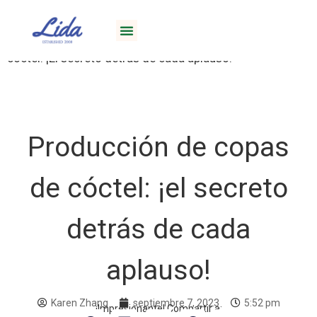
Inicio
/
Blog
/
Copas de cóctel
/ Producción de copas de
cóctel: ¡El secreto detrás de cada aplauso!
Producción de copas
de cóctel: ¡el secreto
detrás de cada
aplauso!
Karen Zhang
septiembre 7, 2023
5:52 pm
¡Impresionante! Compartir a: