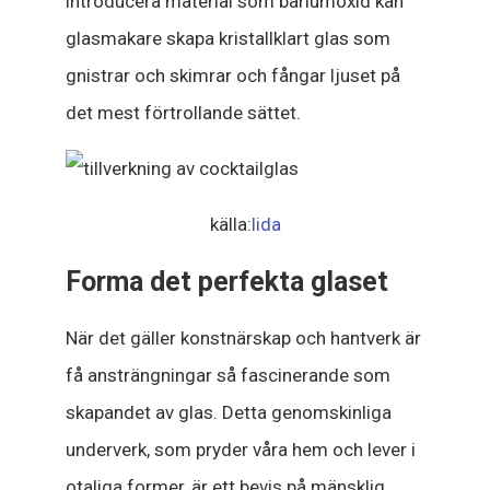
introducera material som bariumoxid kan
glasmakare skapa kristallklart glas som
gnistrar och skimrar och fångar ljuset på
det mest förtrollande sättet.
källa:
lida
Forma det perfekta glaset
När det gäller konstnärskap och hantverk är
få ansträngningar så fascinerande som
skapandet av glas. Detta genomskinliga
underverk, som pryder våra hem och lever i
otaliga former, är ett bevis på mänsklig