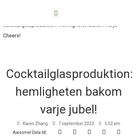
Hem
/
Blogg
/
Cocktailglasögon
/
Cocktailglasproduktion: Hemligheten bakom varje
Cheers!
Cocktailglasproduktion:
hemligheten bakom
varje jubel!
Karen Zhang
7 september 2023
5:52 em
Awsome! Dela till: