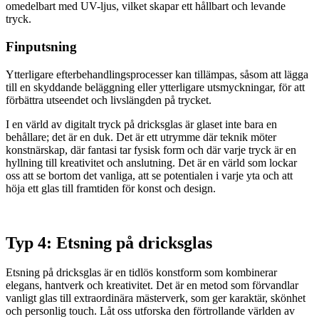
omedelbart med UV-ljus, vilket skapar ett hållbart och levande
tryck.
Finputsning
Ytterligare efterbehandlingsprocesser kan tillämpas, såsom att lägga
till en skyddande beläggning eller ytterligare utsmyckningar, för att
förbättra utseendet och livslängden på trycket.
I en värld av digitalt tryck på dricksglas är glaset inte bara en
behållare; det är en duk. Det är ett utrymme där teknik möter
konstnärskap, där fantasi tar fysisk form och där varje tryck är en
hyllning till kreativitet och anslutning. Det är en värld som lockar
oss att se bortom det vanliga, att se potentialen i varje yta och att
höja ett glas till framtiden för konst och design.
Typ 4: Etsning på dricksglas
Etsning på dricksglas är en tidlös konstform som kombinerar
elegans, hantverk och kreativitet. Det är en metod som förvandlar
vanligt glas till extraordinära mästerverk, som ger karaktär, skönhet
och personlig touch. Låt oss utforska den förtrollande världen av