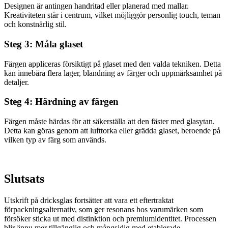
Designen är antingen handritad eller planerad med mallar.
Kreativiteten står i centrum, vilket möjliggör personlig touch, teman
och konstnärlig stil.
Steg 3: Måla glaset
Färgen appliceras försiktigt på glaset med den valda tekniken. Detta
kan innebära flera lager, blandning av färger och uppmärksamhet på
detaljer.
Steg 4: Härdning av färgen
Färgen måste härdas för att säkerställa att den fäster med glasytan.
Detta kan göras genom att lufttorka eller grädda glaset, beroende på
vilken typ av färg som används.
Slutsats
Utskrift på dricksglas fortsätter att vara ett eftertraktat
förpackningsalternativ, som ger resonans hos varumärken som
försöker sticka ut med distinktion och premiumidentitet. Processen
blir ännu mer tillgänglig och mångsidig med etablerade