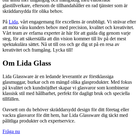
glastillverkare, eftersom de tillhandahåller en rad tjänster som är
skräddarsydda för olika behov.
På
Lida
, vårt engagemang för excellens är orubbligt. Vi strävar efter
att möta våra kunders behov med precision, kvalitet och kreativitet.
Vårt team av erfarna experter är här för att guida dig genom varje
steg, för att säkerställa att din vision kommer till liv på det mest
spektakulära sättet. Nå ut till oss och ge dig ut på en resa av
kreativitet och framgång. Lycka till!
Om Lida Glass
Lida Glassware är en ledande leverantör av förstklassiga
glasmuggar, burkar och en mängd olika glasprodukter. Med fokus
på kvalitet och kundnöjdhet skapar vi glasvaror som kombinerar
klassisk stil med hållbarhet, perfekt för dagligt bruk och speciella
tillfällen.
Oavsett om du behöver skräddarsydd design för ditt företag eller
vackra glasvaror för ditt hem, har Lida Glassware dig täckt med
pålitliga produkter och expertservice.
Fråga nu