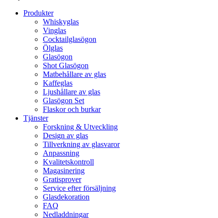
Produkter
Whiskyglas
Vinglas
Cocktailglasögon
Ölglas
Glasögon
Shot Glasögon
Matbehållare av glas
Kaffeglas
Ljushållare av glas
Glasögon Set
Flaskor och burkar
Tjänster
Forskning & Utveckling
Design av glas
Tillverkning av glasvaror
Anpassning
Kvalitetskontroll
Magasinering
Gratisprover
Service efter försäljning
Glasdekoration
FAQ
Nedladdningar