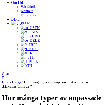
Om Lida
Vår fabrik
Kontakt
Fallstudier
Blogg
SV
EN
ES
RU
DE
FR
PT
AR
IT
PL
TH
Citat
Hem
/
Blogg
/ Hur många typer av anpassade utskrifter på
dricksglas finns det?
Hur många typer av anpassade