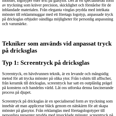
mönster, logotyper eller text på glasytor. Det är en specialiserad form
av tryckning som kräver precision, skicklighet och förståelse för de
inblandade materialen. Från eleganta vinglas prydda med intrikata
mönster till reklammuggar med ett företags logotyp, anpassade tryck
på dricksglas erbjuder oändliga möjligheter för personlig anpassning
och varumärke.
Tekniker som används vid anpassat tryck
på dricksglas
Typ 1: Screentryck på dricksglas
Screentryck, en hävdvunnen teknik, är en levande och mångsidig
metod för att trycka mönster på olika ytor. Från t-shirts till affischer,
från keramik till dricksglas, screentryck har satt en outplånlig prägel
på konstens och handelns värld. Låt oss utforska denna fascinerande
process på djupet.
Screentryck på dricksglas är en specialiserad form av tryckning som
innebär att man applicerar bläck genom en nätskärm för att skapa
mönster på glasytor. Från reklamglas med företagslogotyper till
personliga presenter prydda med invecklade mönster, screentryck på