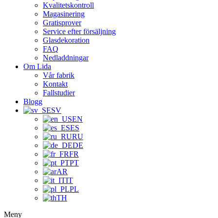
Kvalitetskontroll
Magasinering
Gratisprover
Service efter försäljning
Glasdekoration
FAQ
Nedladdningar
Om Lida
Vår fabrik
Kontakt
Fallstudier
Blogg
SV
EN
ES
RU
DE
FR
PT
AR
IT
PL
TH
Meny