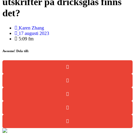
utskrifter på dricksglas finns
det?
Karen Zhang
17 augusti 2023
5:09 fm
Awsome! Dela till: