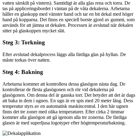
vatten särskilt på vintern). Samtidigt är alla glas rena och torra. De
tas på appliceringsbordet i väntan på de våta dekalerna. Arbetarna
håller en glaskopp med vänster hand och tar en bit dekal med höger
hand på kopparna. Det finns en speciell borste gjord av gummi, som
används för att jämna ut dekalen. Processen är avslutad när dekalen
sitter på glaskoppen mycket slät.
Steg 3: Torkning
Efter avslutad dekalprocess läggs alla färdiga glas på hyllan. De
måste torkas över natten.
Steg 4: Bakning
Arbetarna kommer att kontrollera dessa glasögon nästa dag. De
kontrollerar de flesta glasögonen och rör vid dekalerna på
glasögonen. Om denna del är ganska torr. Det betyder att det är dags
att baka in dem i ugnen. En ugn är en spis med 20 meter lång. Dess
temperatur styrs av en automatisk maskincentral. I den här ugnen
finns det tre zoner med olika temperaturer. Efter cirka 2 timmar
kommer alla glasögon att gå igenom alla tre zonerna. De färdiga
glasen är med superljusa logotyper efter högtemperaturbakning.