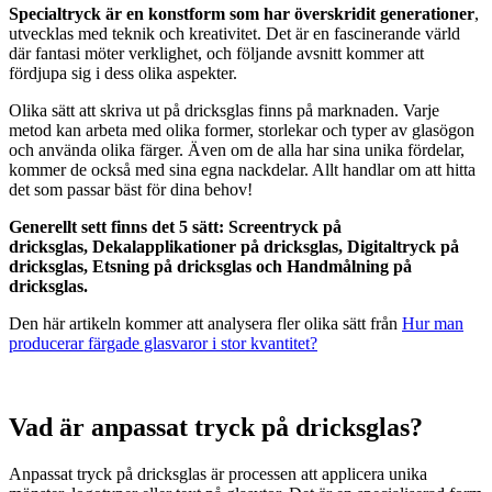
Specialtryck är en konstform som har överskridit generationer
,
utvecklas med teknik och kreativitet. Det är en fascinerande värld
där fantasi möter verklighet, och följande avsnitt kommer att
fördjupa sig i dess olika aspekter.
Olika sätt att skriva ut på dricksglas finns på marknaden. Varje
metod kan arbeta med olika former, storlekar och typer av glasögon
och använda olika färger. Även om de alla har sina unika fördelar,
kommer de också med sina egna nackdelar. Allt handlar om att hitta
det som passar bäst för dina behov!
Generellt sett finns det 5 sätt:
Screentryck på
dricksglas,
Dekalapplikationer på dricksglas,
Digitaltryck på
dricksglas, Etsning på dricksglas och
Handmålning på
dricksglas.
Den här artikeln kommer att analysera fler olika sätt från
Hur man
producerar färgade glasvaror i stor kvantitet?
Vad är anpassat tryck på dricksglas?
Anpassat tryck på dricksglas är processen att applicera unika