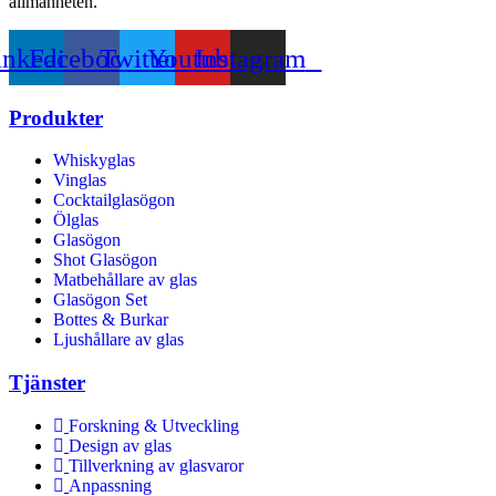
allmänheten.
inkedin
Facebook
Twitter
Youtube
Instagram
Produkter
Whiskyglas
Vinglas
Cocktailglasögon
Ölglas
Glasögon
Shot Glasögon
Matbehållare av glas
Glasögon Set
Bottes & Burkar
Ljushållare av glas
Tjänster
Forskning & Utveckling
Design av glas
Tillverkning av glasvaror
Anpassning