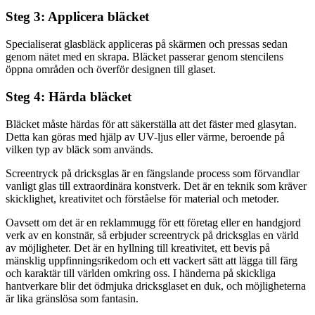
Steg 3: Applicera bläcket
Specialiserat glasbläck appliceras på skärmen och pressas sedan
genom nätet med en skrapa. Bläcket passerar genom stencilens
öppna områden och överför designen till glaset.
Steg 4: Härda bläcket
Bläcket måste härdas för att säkerställa att det fäster med glasytan.
Detta kan göras med hjälp av UV-ljus eller värme, beroende på
vilken typ av bläck som används.
Screentryck på dricksglas är en fängslande process som förvandlar
vanligt glas till extraordinära konstverk. Det är en teknik som kräver
skicklighet, kreativitet och förståelse för material och metoder.
Oavsett om det är en reklammugg för ett företag eller en handgjord
verk av en konstnär, så erbjuder screentryck på dricksglas en värld
av möjligheter. Det är en hyllning till kreativitet, ett bevis på
mänsklig uppfinningsrikedom och ett vackert sätt att lägga till färg
och karaktär till världen omkring oss. I händerna på skickliga
hantverkare blir det ödmjuka dricksglaset en duk, och möjligheterna
är lika gränslösa som fantasin.