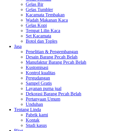
Gelas Bir
Gelas Tumbler
Kacamata Tembakan
Wadah Makanan Kaca
Gelas Kopi
Tempat Lilin Kaca
Set Kacamata
Botol dan Toples
Jasa
Penelitian & Pengembangan
Desain Barang Pecah Belah
Manufaktur Barang Pecah Belah
Kustomisasi
Kontrol kualitas
Pergudangan
Sampel Gratis
Layanan purna jual
Dekorasi Barang Pecah Belah
Pertanyaan Umum
Unduhan
Tentang Linda
Pabrik kami
Kontak
Studi kasus
Blog