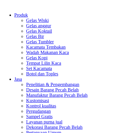
Produk
Gelas Wiski
Gelas anggur
Gelas Koktail
Gelas Bir
Gelas Tumbler
Kacamata Tembakan
Wadah Makanan Kaca
Gelas Kopi
Tempat Lilin Kaca
Set Kacamata
Botol dan Toples
Jasa
Penelitian & Pengembangan
Desain Barang Pecah Belah
Manufaktur Barang Pecah Belah
Kustomisasi
Kontrol kualitas
Pergudangan
Sampel Gratis
Layanan purna jual
Dekorasi Barang Pecah Belah
Pertanyaan Umum