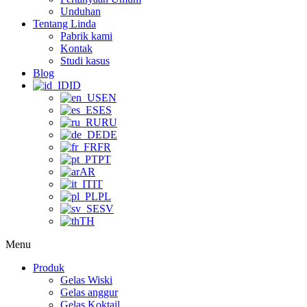
Unduhan
Tentang Linda
Pabrik kami
Kontak
Studi kasus
Blog
ID
EN
ES
RU
DE
FR
PT
AR
IT
PL
SV
TH
Menu
Produk
Gelas Wiski
Gelas anggur
Gelas Koktail