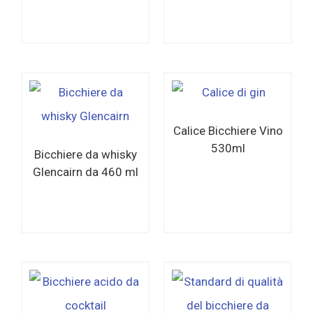
Per saperne di
Per saperne di
più
più
Calice Bicchiere Vino
530ml
Bicchiere da whisky
Glencairn da 460 ml
Per saperne di
Per saperne di
più
più