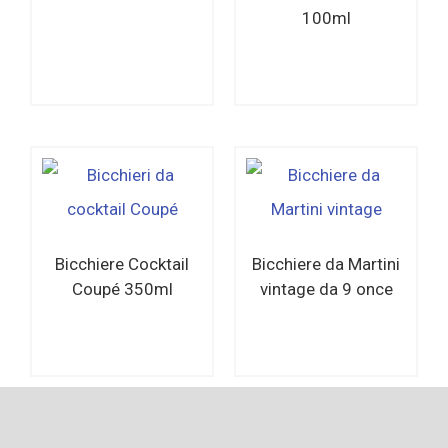
100ml
Per saperne di
Per saperne di
più
più
Bicchiere Cocktail
Bicchiere da Martini
Coupé 350ml
vintage da 9 once
Per saperne di
Per saperne di
più
più