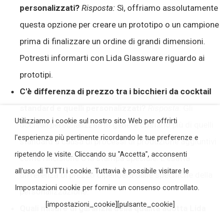
personalizzati?
Risposta:
Sì, offriamo assolutamente
questa opzione per creare un prototipo o un campione
prima di finalizzare un ordine di grandi dimensioni.
Potresti informarti con Lida Glassware riguardo ai
prototipi.
C'è differenza di prezzo tra i bicchieri da cocktail
standard e quelli personalizzati?
Risposta:
Gli
Utilizziamo i cookie sul nostro sito Web per offrirti
occhiali personalizzati in genere costano più di quelli
l'esperienza più pertinente ricordando le tue preferenze e
standard a causa di processi di produzione aggiuntivi
ripetendo le visite. Cliccando su "Accetta", acconsenti
come l'incisione o la stampa speciale. L'esatta
all'uso di TUTTI i cookie. Tuttavia è possibile visitare le
differenza di prezzo dipenderà dalle specifiche della
Impostazioni cookie per fornire un consenso controllato.
personalizzazione.
[impostazioni_cookie][pulsante_cookie]
Quali misure di garanzia della qualità adotta Lida