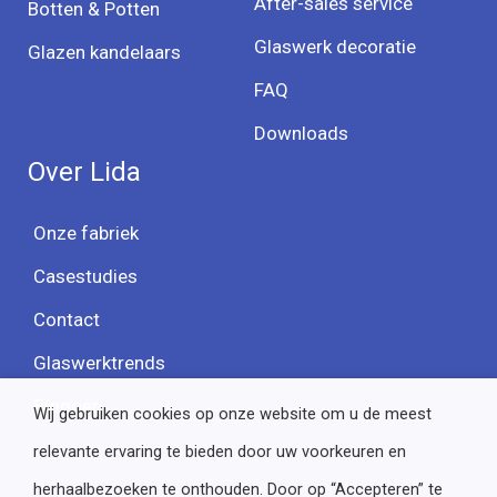
After-sales service
Botten & Potten
Glaswerk decoratie
Glazen kandelaars
FAQ
Downloads
Over Lida
Onze fabriek
Casestudies
Contact
Glaswerktrends
Bloggen
Wij gebruiken cookies op onze website om u de meest
relevante ervaring te bieden door uw voorkeuren en
herhaalbezoeken te onthouden. Door op “Accepteren” te