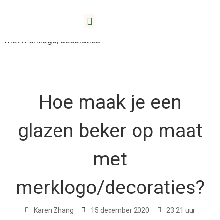
Thuis
/
Bloggen
/ Hoe maak je een glazen beker op maat
met merklogo/decoraties?
Hoe maak je een
glazen beker op maat
met
merklogo/decoraties?
Karen Zhang
15 december 2020
23:21 uur