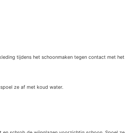
kleding tijdens het schoonmaken tegen contact met het
 spoel ze af met koud water.
t en schrob de wijnglazen voorzichtig schoon. Spoel ze