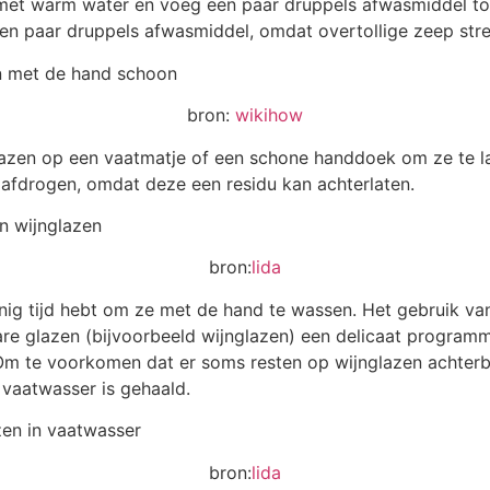
met warm water en voeg een paar druppels afwasmiddel toe
een paar druppels afwasmiddel, omdat overtollige zeep str
bron:
wikihow
azen op een vaatmatje of een schone handdoek om ze te la
 afdrogen, omdat deze een residu kan achterlaten.
bron:
lida
inig tijd hebt om ze met de hand te wassen. Het gebruik v
bare glazen (bijvoorbeeld wijnglazen) een delicaat progra
m te voorkomen dat er soms resten op wijnglazen achterbl
 vaatwasser is gehaald.
bron:
lida