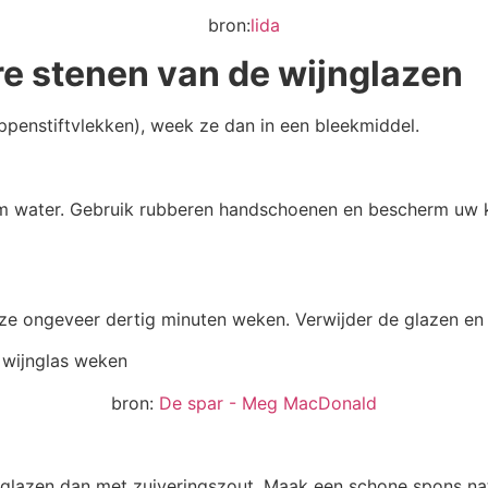
bron:
lida
e stenen van de wijnglazen
ippenstiftvlekken), week ze dan in een bleekmiddel.
arm water. Gebruik rubberen handschoenen en bescherm uw 
t ze ongeveer dertig minuten weken. Verwijder de glazen en
bron:
De spar - Meg MacDonald
jnglazen dan met zuiveringszout. Maak een schone spons na