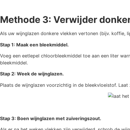
Methode 3: Verwijder donker
Als uw wijnglazen donkere vlekken vertonen (bijv. koffie, l
Stap 1: Maak een bleekmiddel.
Voeg een eetlepel chloorbleekmiddel toe aan een liter w
bleekmiddel.
Stap 2: Week de wijnglazen.
Plaats de wijnglazen voorzichtig in de bleekvloeistof. Laa
Stap 3: Boen wijnglazen met zuiveringszout.
Als er na het weken vlekken zijn verwijderd, schrob de wi