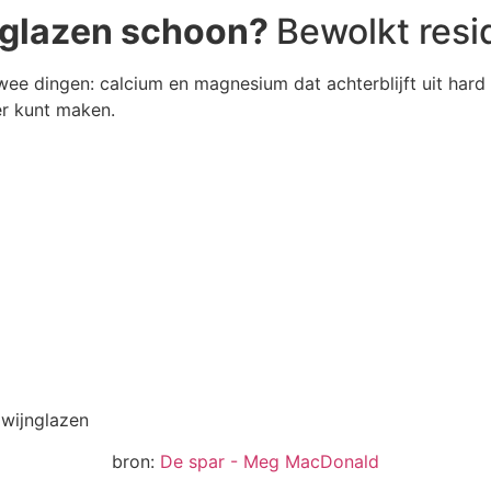
nglazen schoon?
Bewolkt resi
wee dingen: calcium en magnesium dat achterblijft uit har
er kunt maken.
bron:
De spar - Meg MacDonald