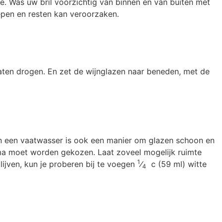
. Was uw bril voorzichtig van binnen en van buiten met
epen en resten kan veroorzaken.
ten drogen. En zet de wijnglazen naar beneden, met de
an een vaatwasser is ook een manier om glazen schoon en
mma moet worden gekozen. Laat zoveel mogelijk ruimte
1
ijven, kun je proberen bij te voegen
⁄
c (59 ml) witte
4