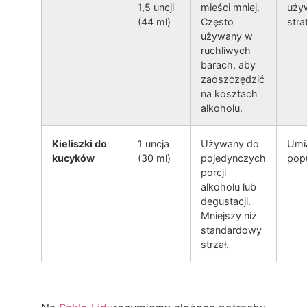
1,5 uncji
mieści mniej.
uży
(44 ml)
Często
stra
używany w
ruchliwych
barach, aby
zaoszczędzić
na kosztach
alkoholu.
Kieliszki do
1 uncja
Używany do
Umi
kucyków
(30 ml)
pojedynczych
pop
porcji
alkoholu lub
degustacji.
Mniejszy niż
standardowy
strzał.