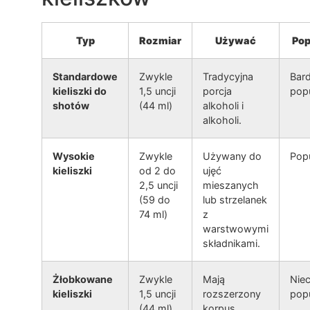
Typ
Rozmiar
Używać
Pop
Standardowe
Zwykle
Tradycyjna
Bar
kieliszki do
1,5 uncji
porcja
pop
shotów
(44 ml)
alkoholi i
alkoholi.
Wysokie
Zwykle
Używany do
Pop
kieliszki
od 2 do
ujęć
2,5 uncji
mieszanych
(59 do
lub strzelanek
74 ml)
z
warstwowymi
składnikami.
Żłobkowane
Zwykle
Mają
Nie
kieliszki
1,5 uncji
rozszerzony
pop
(44 ml)
korpus,