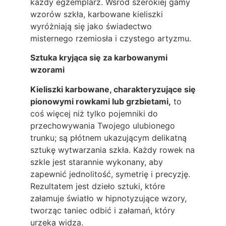
każdy egzemplarz. Wśród szerokiej gamy
wzorów szkła, karbowane kieliszki
wyróżniają się jako świadectwo
misternego rzemiosła i czystego artyzmu.
Sztuka kryjąca się za karbowanymi
wzorami
Kieliszki karbowane, charakteryzujące się
pionowymi rowkami lub grzbietami,
to
coś więcej niż tylko pojemniki do
przechowywania Twojego ulubionego
trunku; są płótnem ukazującym delikatną
sztukę wytwarzania szkła. Każdy rowek na
szkle jest starannie wykonany, aby
zapewnić jednolitość, symetrię i precyzję.
Rezultatem jest dzieło sztuki, które
załamuje światło w hipnotyzujące wzory,
tworząc taniec odbić i załamań, który
urzeka widza.