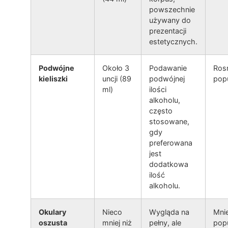
powszechnie
używany do
prezentacji
estetycznych.
Podwójne
Około 3
Podawanie
Ros
kieliszki
uncji (89
podwójnej
pop
ml)
ilości
alkoholu,
często
stosowane,
gdy
preferowana
jest
dodatkowa
ilość
alkoholu.
Okulary
Nieco
Wygląda na
Mnie
oszusta
mniej niż
pełny, ale
popu