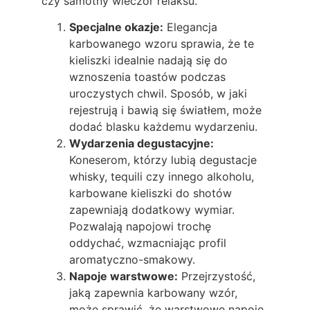
czy samotny wieczór relaksu.
Specjalne okazje:
Elegancja
karbowanego wzoru sprawia, że te
kieliszki idealnie nadają się do
wznoszenia toastów podczas
uroczystych chwil. Sposób, w jaki
rejestrują i bawią się światłem, może
dodać blasku każdemu wydarzeniu.
Wydarzenia degustacyjne:
Koneserom, którzy lubią degustacje
whisky, tequili czy innego alkoholu,
karbowane kieliszki do shotów
zapewniają dodatkowy wymiar.
Pozwalają napojowi trochę
oddychać, wzmacniając profil
aromatyczno-smakowy.
Napoje warstwowe:
Przejrzystość,
jaką zapewnia karbowany wzór,
może sprawić, że warstwowe napoje