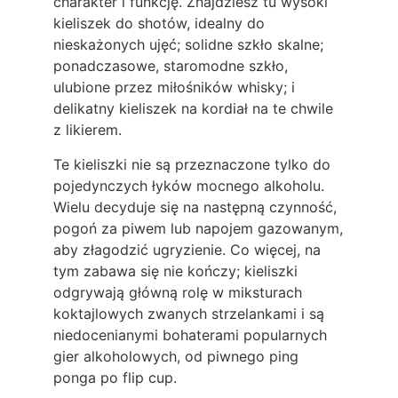
charakter i funkcję. Znajdziesz tu wysoki
kieliszek do shotów, idealny do
nieskażonych ujęć; solidne szkło skalne;
ponadczasowe, staromodne szkło,
ulubione przez miłośników whisky; i
delikatny kieliszek na kordiał na te chwile
z likierem.
Te kieliszki nie są przeznaczone tylko do
pojedynczych łyków mocnego alkoholu.
Wielu decyduje się na następną czynność,
pogoń za piwem lub napojem gazowanym,
aby złagodzić ugryzienie. Co więcej, na
tym zabawa się nie kończy; kieliszki
odgrywają główną rolę w miksturach
koktajlowych zwanych strzelankami i są
niedocenianymi bohaterami popularnych
gier alkoholowych, od piwnego ping
ponga po flip cup.