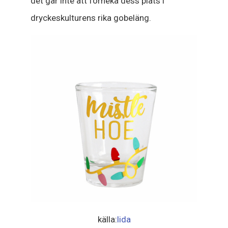
det går inte att förneka dess plats i
dryckeskulturens rika gobeläng.
källa:
lida