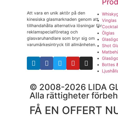
Prod
Att vara en unik aktör på den
Whiskyg
kinesiska glasmarknaden genom att
Vinglas
tillhandahålla alternativa lösningar för
Cocktai
reklamspecialföretag och
Ölglas
glasvaruhandlare som bryr sig om
Glasög
varumärkesintryck till allmänheten.
Shot Gl
Matbehå
Glasögo
Bottes 
Ljushåll
© 2008-2026 LIDA G
Alla rättigheter förbeh
FÅ EN OFFERT N