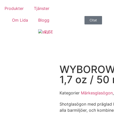
Produkter
Tjänster
Om Lida
Blogg
Citat
SV
WYBOROWA
1,7 oz / 50
Kategorier
Märkesglasögon
Shotglasögon med präglad lo
alla barmiljöer, och kombine