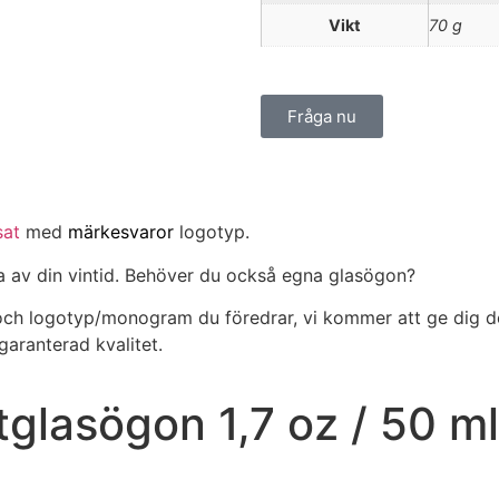
Vikt
70 g
Fråga nu
sat
med
märkesvaror
logotyp.
ta av din vintid. Behöver du också egna glasögon?
och logotyp/monogram du föredrar, vi kommer att ge dig de
garanterad kvalitet.
asögon 1,7 oz / 50 ml