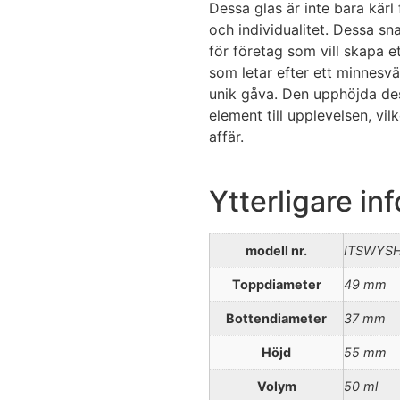
Dessa glas är inte bara kärl f
och individualitet. Dessa s
för företag som vill skapa 
som letar efter ett minnesvä
unik gåva. Den upphöjda desi
element till upplevelsen, vil
affär.
Ytterligare in
modell nr.
ITSWYS
Toppdiameter
49 mm
Bottendiameter
37 mm
Höjd
55 mm
Volym
50 ml