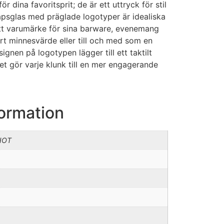
ör dina favoritsprit; de är ett uttryck för stil
napsglas med präglade logotyper är idealiska
ett varumärke för sina barware, evenemang
rt minnesvärde eller till och med som en
gnen på logotypen lägger till ett taktilt
ket gör varje klunk till en mer engagerande
formation
HOT