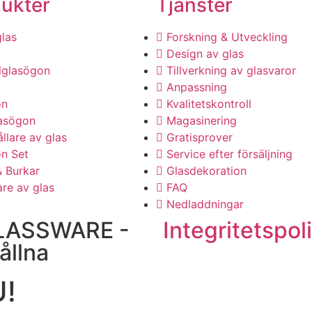
ukter
Tjänster
las
Forskning & Utveckling
Design av glas
lglasögon
Tillverkning av glasvaror
Anpassning
on
Kvalitetskontroll
asögon
Magasinering
llare av glas
Gratisprover
n Set
Service efter försäljning
& Burkar
Glasdekoration
are av glas
FAQ
Nedladdningar
LASSWARE -
Integritetspol
ållna
U!