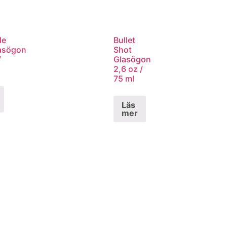
de
Bullet
asögon
Shot
/
Glasögon
2,6 oz /
75 ml
Läs
mer