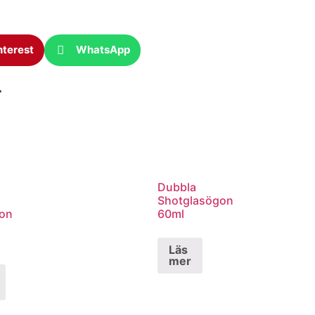
nterest
WhatsApp
r
Dubbla
Shotglasögon
on
60ml
Läs
mer