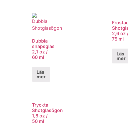
Frosta
Shotgl
2,6 oz 
75 ml
Dubbla
snapsglas
2,1 oz /
Läs
60 ml
mer
Läs
mer
Tryckta
Shotglasögon
1,8 oz /
50 ml