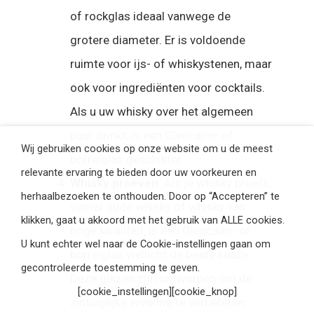
of rockglas ideaal vanwege de
grotere diameter. Er is voldoende
ruimte voor ijs- of whiskystenen, maar
ook voor ingrediënten voor cocktails.
Als u uw whisky over het algemeen
puur drinkt, is een Glencairn- of
Wij gebruiken cookies op onze website om u de meest
borrelglas geschikter.
relevante ervaring te bieden door uw voorkeuren en
Whisky proeven
: Als je whisky proeft,
herhaalbezoeken te onthouden. Door op “Accepteren” te
vooral oude whisky of whisky van
klikken, gaat u akkoord met het gebruik van ALLE cookies.
hoge kwaliteit, is een Glencairn- of
U kunt echter wel naar de Cookie-instellingen gaan om
borrelglas wellicht de beste keuze.
gecontroleerde toestemming te geven.
Deze glazen zijn ontworpen om de
[cookie_instellingen][cookie_knop]
zintuiglijke ervaring te verbeteren