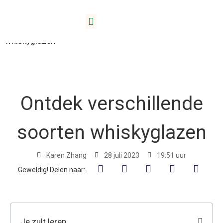
Thuis
/
Bloggen
/ Ontdek verschillende soorten
whiskyglazen
Ontdek verschillende
soorten whiskyglazen
Karen Zhang
28 juli 2023
19:51 uur
Geweldig! Delen naar:
Je zult leren